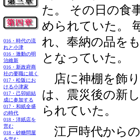
た。 その日の食
められていた。 
れ、奉納の品を
016・時代の流
れと小津
016・激動の明
となっていた。
治維新
016・新政府商
社の要職に就く
店に神棚を飾り
017・松阪にお
ける小津家
は、震災後の新
017・己卯組結
成に参加する
017・和紙全盛
られていた。
の時代
018・洋紙店を
営む
江戸時代からの
018・砂糖問屋
を営む