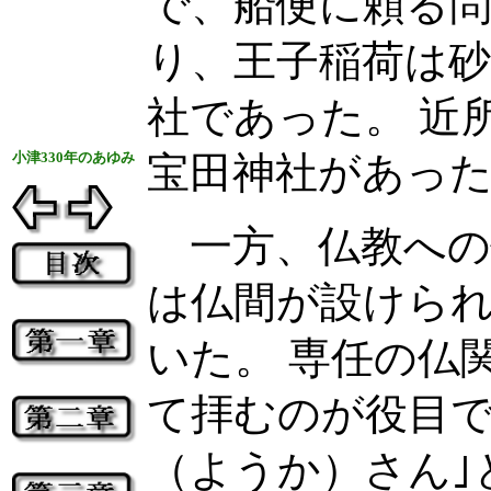
で、船便に頼る
り、王子稲荷は
社であった。 近
小津330年のあゆみ
宝田神社があっ
一方、仏教への
は仏間が設けら
いた。 専任の仏
て拝むのが役目で
（ようか）さん｣