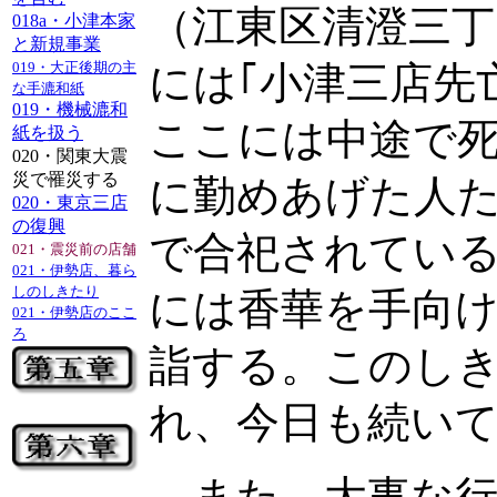
（江東区清澄三丁
018a・小津本家
と新規事業
019・大正後期の主
には｢小津三店先
な手漉和紙
019・機械漉和
ここには中途で
紙を扱う
020・関東大震
災で罹災する
に勤めあげた人
020・東京三店
の復興
で合祀されている
021・震災前の店舗
021・伊勢店、暮ら
しのしきたり
には香華を手向
021・伊勢店のここ
ろ
詣する。このし
れ、今日も続い