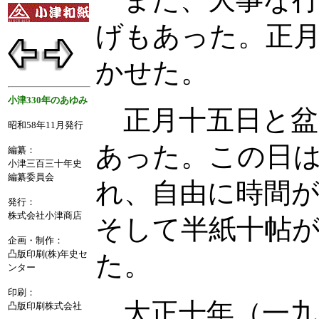
また、大事な行
げもあった。正
かせた。
小津330年のあゆみ
正月十五日と盆
昭和58年11月発行
あった。この日
編纂：
小津三百三十年史
編纂委員会
れ、自由に時間
発行：
株式会社小津商店
そして半紙十帖
企画・制作：
凸版印刷(株)年史セ
た。
ンター
印刷：
大正十年（一九
凸版印刷株式会社