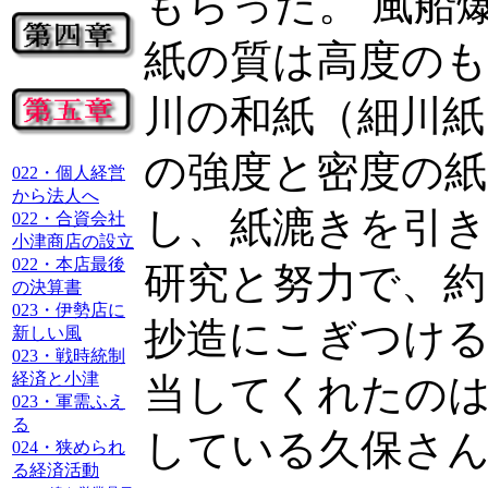
もらった。 風船
紙の質は高度の
川の和紙（細川紙
の強度と密度の紙
022・個人経営
から法人へ
し、紙漉きを引
022・合資会社
小津商店の設立
022・本店最後
研究と努力で、約
の決算書
023・伊勢店に
抄造にこぎつける
新しい風
023・戦時統制
経済と小津
当してくれたのは
023・軍需ふえ
る
している久保さ
024・狭められ
る経済活動