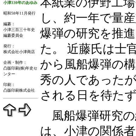
本紙業の伊野工場
小津330年のあゆみ
昭和58年11月発行
し、約一年で量産
編纂：
爆弾の研究を推進
小津三百三十年史
編纂委員会
た。 近藤氏は士
発行：
株式会社小津商店
から風船爆弾の構
企画・制作：
凸版印刷(株)年史セ
ンター
秀の人であったが
印刷：
凸版印刷株式会社
される日を待た
風船爆弾研究の
は、小津の関係