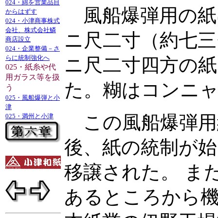
024・綿を営業品目
風船爆弾用の紙
からはずす
024・小津商事株式
会社、株式会社鱗
ニ尺二寸（約七三
商店設立
024・企業整備－さ
らに統制強化へ
ニ尺二寸四方の紙
025・紙糸や代
用ガラス等を扱
た。糊はコンニ
う
025・風船爆弾と小
津
025・満州と小津
この風船爆弾用
後、紙の統制が始
移譲された。 ま
あるところから