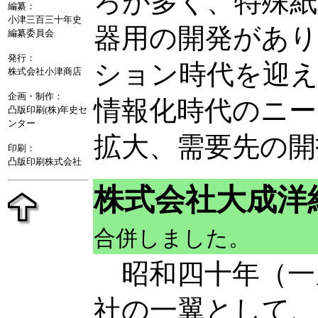
ろが多く、特殊紙
編纂：
小津三百三十年史
器用の開発があ
編纂委員会
発行：
ション時代を迎
株式会社小津商店
企画・制作：
情報化時代のニー
凸版印刷(株)年史セ
ンター
拡大、需要先の開
印刷：
凸版印刷株式会社
株式会社大成洋
合併しました。
昭和四十年（一
社の一翼として、