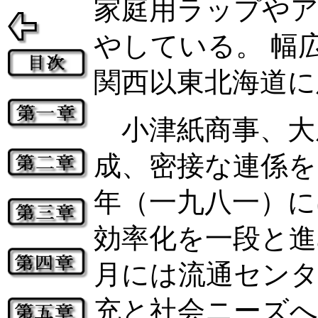
家庭用ラップや
やしている。 幅
関西以東北海道に
小津紙商事、大
成、密接な連係を
年（一九八一）に
効率化を一段と進
月には流通センタ
充と社会ニーズ