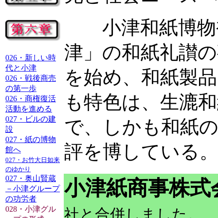
小津和紙博物補
津」の和紙礼讃の
026・新しい時
代と小津
を始め、和紙製品
026・戦後商売
の第一歩
も特色は、生漉和
026・商権復活
活動を進める
027・ビルの建
で、しかも和紙
設
027・紙の博物
評を博している
館へ
027・お竹大日如来
のゆかり
027・奥山賢蔵
小津紙商事株式
－小津グループ
の功労者
028・小津グル
社と合併しました。