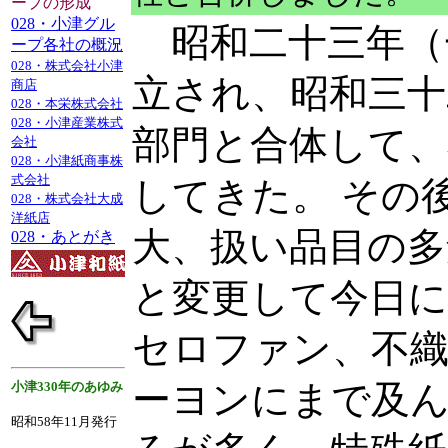
ープの形成
028・小津グル
昭和二十三年（
ープ各社の概況
028・株式会社小津
立され、昭和三十
商店
028・本栄株式会社
028・小津産業株式
部門と合体して、
会社
028・小津紙商事株
式会社
してきた。 その
028・株式会社大成
洋紙店
大、扱い品目の多
028・あとがき
と変更して今日に
セロファン、不
小津330年のあゆみ
ーヨンにまで及ん
昭和58年11月発行