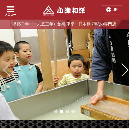
Japanese
Chinese
English
承応二年（一六五三年）創業 東京・日本橋 和紙の専門店