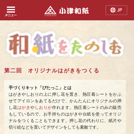
Japanese
Chinese
English
第二回 オリジナルはがきをつくる
手づくりキット「ぴたっこ」とは
はがきやしおりの上に押し花を置き、熱圧着シートをかぶ
せてアイロンをあてるだけで、かんたんにオリジナルの押
し花
はがき
や
しおりが
作れます。熱圧着シートのみの販売
もしているので、お手持ちのはがきや台紙を使ってオリジ
ナルをつくることもできます。押し花の代わりに、紙片や
切り絵などを置いてデザインをしても素敵です。