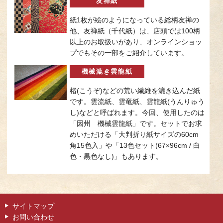
友禅紙
紙1枚が絵のようになっている総柄友禅の
他、友禅紙（千代紙）は、店頭では100柄
以上のお取扱いがあり、オンラインショッ
プでもその一部をご紹介しています。
機械漉き雲龍紙
楮(こうぞ)などの荒い繊維を漉き込んだ紙
です。雲流紙、雲竜紙、雲龍紙(うんりゅう
し)などと呼ばれます。今回、使用したのは
「因州 機械雲龍紙」です。セットでお求
めいただける「大判折り紙サイズの60cm
角15色入」や「13色セット(67×96cm / 白
色・黒色なし)」もあります。
サイトマップ
お問い合わせ