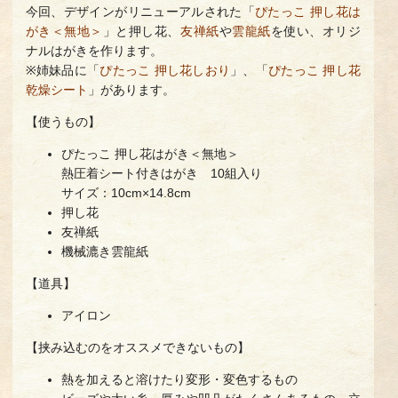
今回、デザインがリニューアルされた「
ぴたっこ 押し花は
がき＜無地＞
」と押し花、
友禅紙
や
雲龍紙
を使い、オリジ
ナルはがきを作ります。
※姉妹品に「
ぴたっこ 押し花しおり
」、「
ぴたっこ 押し花
乾燥シート
」があります。
【使うもの】
ぴたっこ 押し花はがき＜無地＞
熱圧着シート付きはがき 10組入り
サイズ：10cm×14.8cm
押し花
友禅紙
機械漉き雲龍紙
【道具】
アイロン
【挟み込むのをオススメできないもの】
熱を加えると溶けたり変形・変色するもの