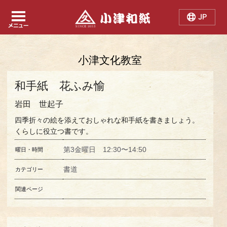
Japanese
Chinese
English
小津文化教室
和手紙 花ふみ愉
岩田 世起子
四季折々の絵を添えておしゃれな和手紙を書きましょう。
くらしに役立つ書です。
第3金曜日 12:30〜14:50
曜日・時間
書道
カテゴリー
関連ページ