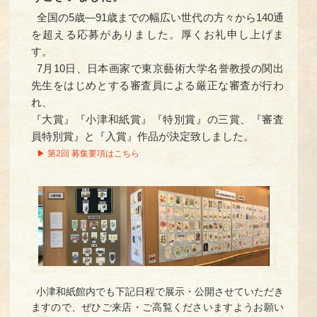
全国の5歳—91歳までの幅広い世代の方々から140通
を超える応募がありました。厚くお礼申し上げま
す。
7月10日、日本画家で東京藝術大学名誉教授の関出
先生をはじめとする審査員による厳正な審査が行わ
れ、
『大賞』『小津和紙賞』『特別賞』の三賞、『審査
員特別賞』と『入賞』作品が決定致しました。
▶ 第2回 募集要項はこちら
小津和紙館内でも下記日程で展示・公開させていただき
ますので、ぜひご来店・ご高覧くださいますようお願い