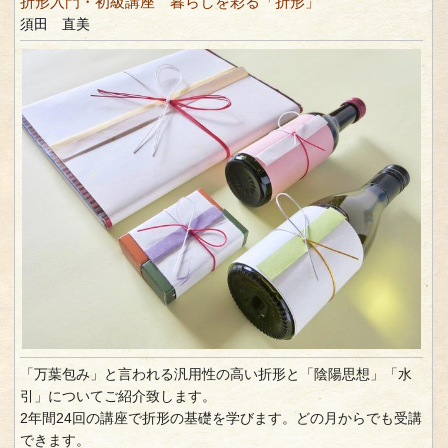
折形入門・初級講座 暮らしを彩る「折形」
須田 直美
「万葉包み」と言われる汎用性の高い折形と「陰陽思想」「水
引」についてご紹介致します。
2年間24回の講座で折形の基礎を学びます。どの月からでも受講
できます。