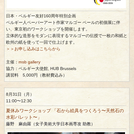
日本・ベルギー友好160周年特別企画
ベルギー人ペーパーアート作家マルゴー ベールの初個展に伴
い、東京初のワークショップを開催します。
立体的な造形をモダンに表現するマルゴーの伝授で一枚の和紙と
欧州の紙を使って一回で仕上げます。
＞＞お申し込みはこちらから
主催：
msb gallery
協力：ベルギー大使館, HUB Brussels
講習料 5,000円（教材費込み）
8月31日（月）
11:00〜12:30
夏休みワークショップ 「石から絵具をつくろう〜天然石の
水彩パレット〜」
藤野 麻由羅（女子美術大学日本画専攻 助教）