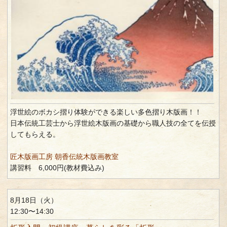
浮世絵のボカシ摺り体験ができる楽しい多色摺り木版画！！
日本伝統工芸士から浮世絵木版画の基礎から職人技の全てを伝授
してもらえる。
匠木版画工房 朝香伝統木版画教室
講習料 6,000円(教材費込み)
8月18日（火）
12:30〜14:30