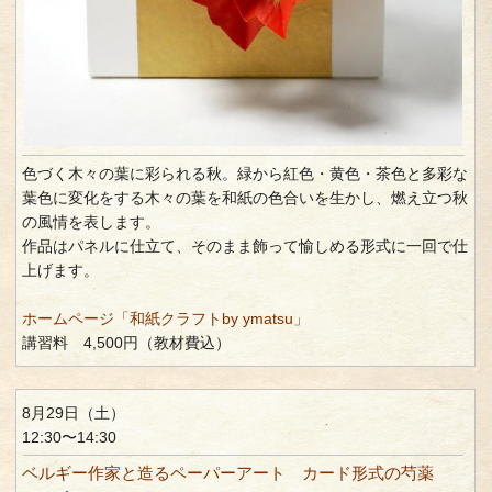
色づく木々の葉に彩られる秋。緑から紅色・黄色・茶色と多彩な
葉色に変化をする木々の葉を和紙の色合いを生かし、燃え立つ秋
の風情を表します。
作品はパネルに仕立て、そのまま飾って愉しめる形式に一回で仕
上げます。
ホームページ「和紙クラフトby ymatsu」
講習料 4,500円（教材費込）
8月29日（土）
12:30〜14:30
ベルギー作家と造るペーパーアート カード形式の芍薬