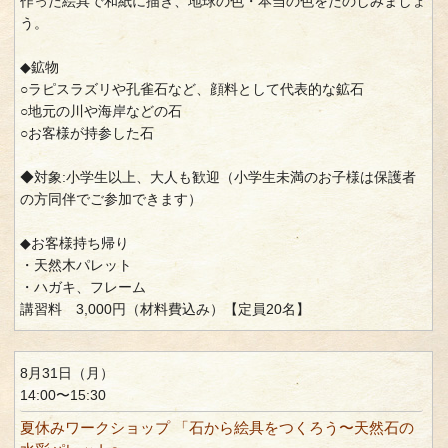
作った絵具で和紙に描き、地球の色・本当の色をたのしみましょ
う。
◆鉱物
○ラピスラズリや孔雀石など、顔料として代表的な鉱石
○地元の川や海岸などの石
○お客様が持参した石
◆対象:小学生以上、大人も歓迎（小学生未満のお子様は保護者
の方同伴でご参加できます）
◆お客様持ち帰り
・天然木パレット
・ハガキ、フレーム
講習料 3,000円（材料費込み）【定員20名】
8月31日（月）
14:00〜15:30
夏休みワークショップ 「石から絵具をつくろう〜天然石の