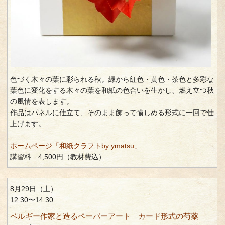
色づく木々の葉に彩られる秋。緑から紅色・黄色・茶色と多彩な
葉色に変化をする木々の葉を和紙の色合いを生かし、燃え立つ秋
の風情を表します。
作品はパネルに仕立て、そのまま飾って愉しめる形式に一回で仕
上げます。
ホームページ「和紙クラフトby ymatsu」
講習料 4,500円（教材費込）
8月29日（土）
12:30〜14:30
ベルギー作家と造るペーパーアート カード形式の芍薬