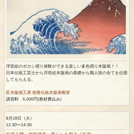
浮世絵のボカシ摺り体験ができる楽しい多色摺り木版画！！
日本伝統工芸士から浮世絵木版画の基礎から職人技の全てを伝授
してもらえる。
匠木版画工房 朝香伝統木版画教室
講習料 6,000円(教材費込み)
8月18日（火）
12:30〜14:30