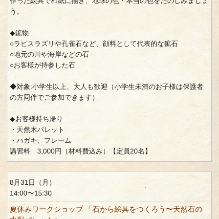
作った絵具で和紙に描き、地球の色・本当の色をたのしみましょ
う。
◆鉱物
○ラピスラズリや孔雀石など、顔料として代表的な鉱石
○地元の川や海岸などの石
○お客様が持参した石
◆対象:小学生以上、大人も歓迎（小学生未満のお子様は保護者
の方同伴でご参加できます）
◆お客様持ち帰り
・天然木パレット
・ハガキ、フレーム
講習料 3,000円（材料費込み）【定員20名】
8月31日（月）
14:00〜15:30
夏休みワークショップ 「石から絵具をつくろう〜天然石の