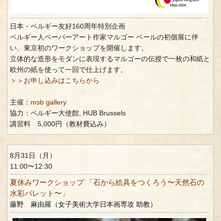
日本・ベルギー友好160周年特別企画
ベルギー人ペーパーアート作家マルゴー ベールの初個展に伴
い、東京初のワークショップを開催します。
立体的な造形をモダンに表現するマルゴーの伝授で一枚の和紙と
欧州の紙を使って一回で仕上げます。
＞＞お申し込みはこちらから
主催：
msb gallery
協力：ベルギー大使館, HUB Brussels
講習料 5,000円（教材費込み）
8月31日（月）
11:00〜12:30
夏休みワークショップ 「石から絵具をつくろう〜天然石の
水彩パレット〜」
藤野 麻由羅（女子美術大学日本画専攻 助教）