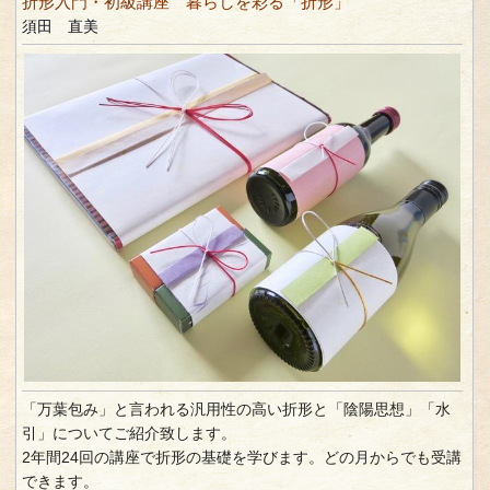
折形入門・初級講座 暮らしを彩る「折形」
須田 直美
「万葉包み」と言われる汎用性の高い折形と「陰陽思想」「水
引」についてご紹介致します。
2年間24回の講座で折形の基礎を学びます。どの月からでも受講
できます。