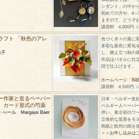
ンダント」の中か
初めての方や、4～
ますので、どうぞ
講習料 4,000円
ラフト 「秋色のアレ
色づく木々の葉に
多彩な葉色に変化
祐子
し、燃え立つ秋の
作品はパネルに仕
回で仕上げます。
ホームページ「和紙ク
講習料 4,500円
ー作家と造るペーパー
日本・ベルギー友好
 カード形式の芍薬
ベルギー人ペーパ
べール Margaux Baer
伴い、東京初のワ
立体的な造形をモ
和紙と欧州の紙を
＞＞お申し込みは