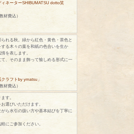
ネーターSHIBUMATSU dotto笑
（教材費込）
彩られる秋。緑から紅色・黄色・茶色と
をする木々の葉を和紙の色合いを生か
風情を表します。
立て、そのまま飾って愉しめる形式に一
ラフトby ymatsu」
（教材費込）
ります。
をお選びいただけます。
ながら水引の扱い方や基本結びを丁寧に
。
気軽にご参加ください。