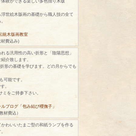
り体験ができる楽しい多色摺り木版
ら浮世絵木版画の基礎から職人技の全て
る。
伝統木版画教室
教材費込み)
われる汎用性の高い折形と「陰陽思想」
ご紹介致します。
で折形の基礎を学びます。どの月からでも
続も可能です。
です。
ハサミをご持参下さい。
ャルブログ「包み結び櫻撫子」
（教材費込）
てかわいいたまご型の和紙ランプを作る
す。