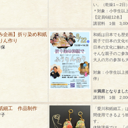
い。（乾燥1～2日
＊対象：小学生以
【定員6組12名】
講習料 1個 3,0
み企画】折り染め和紙
和紙は日本でも歴
りん作り
親子で日本の文化
奈保
日本の文化に触れ
そんな親子のご参
大人の方の参加も
対象：小学生以上
伴）
※満席となりまし
講習料 1個 2,0
紙細工 作品制作
「愛川和紙細工」
芳子
間使用できるよう
す。
体験講座では、「