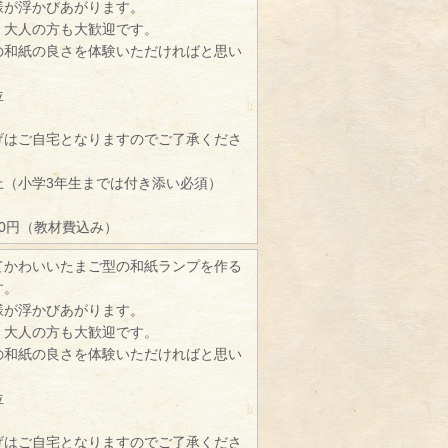
様が浮かびあがります。
、大人の方も大歓迎です。
の和紙の良さを体験いただければと思い
位
げはご自宅となりますのでご了承くださ
）
上（小学3年生までは付き添い必須）
00円（教材費込み）
てかわいいたまご型の和紙ランプを作る
す。
様が浮かびあがります。
、大人の方も大歓迎です。
の和紙の良さを体験いただければと思い
位
げはご自宅となりますのでご了承くださ