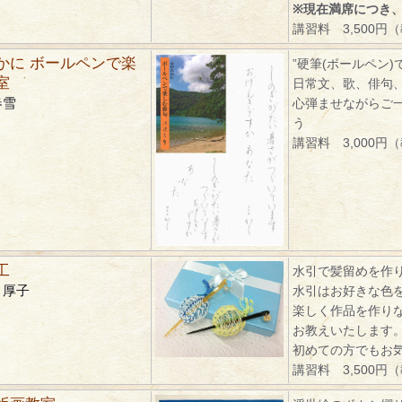
※現在満席につき
講習料 3,500円
かに ボールペンで楽
”硬筆(ボールペン)
室
日常文、歌、俳句
春雪
心弾ませながらご
う
講習料 3,000円
工
水引で髪留めを作
 厚子
水引はお好きな色
楽しく作品を作り
お教えいたします
初めての方でもお
講習料 3,500円