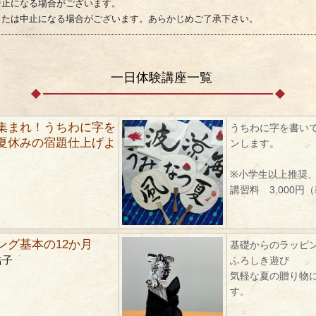
中止になる場合がございます。
または中止になる場合がございます。あらかじめご了承下さい。
一日体験講座一覧
集まれ！うちわに字を
うちわに字を書い
夏休みの宿題仕上げよ
ンします。
※小学生以上推奨
講習料 3,000円
ング基本の12か月
基礎からのラッピ
浩子
ふろしき遊び
気軽な夏の贈り物
す。