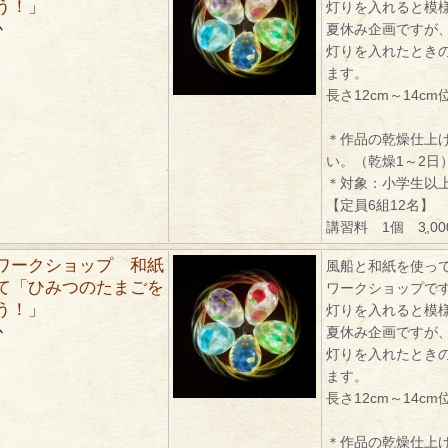
う！」
灯りを入れると模
か
夏休み企画ですが
灯りを入れたとき
ます。
長さ12cm～14cm
＊作品の乾燥仕上
い。（乾燥1～2日
＊対象：小学生以
【定員6組12名】
講習料 1個 3,0
ワークショップ 和紙
風船と和紙を使っ
て「ひみつのたまごを
ワークショップで
う！」
灯りを入れると模
か
夏休み企画ですが
灯りを入れたとき
ます。
長さ12cm～14cm
＊作品の乾燥仕上