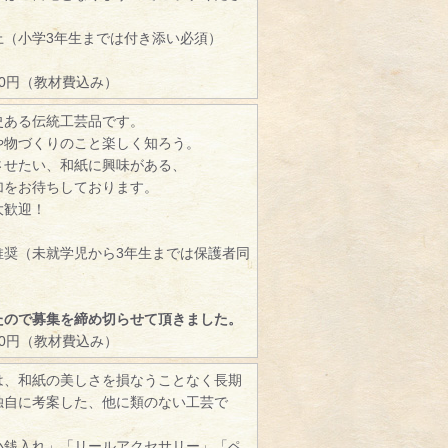
）
上（小学3年生までは付き添い必須）
00円（教材費込み）
史ある伝統工芸品です。
や物づくりのこと楽しく知ろう。
させたい、和紙に興味がある、
加をお待ちしております。
大歓迎！
推奨（未就学児から3年生までは保護者同
たので募集を締め切らせて頂きました。
00円（教材費込み）
は、和紙の美しさを損なうことなく長期
独自に考案した、他に類のない工芸で
小銭入れ」「リールアクセサリー」「ペ