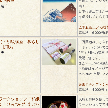
版画教室
浮世絵のボカシ摺
元晴
画！！
日本伝統工芸士か
を伝授してもらえ
匠木版画工房 朝香
講習料 6,000円(
門・初級講座 暮らし
「万葉包み」と言
「折形」
「水引」について
直美
2年間24回の講座
受講できます。
また2年以降の継
※画像はイメージ
※30cmの定規、
須田直美オフィシ
講習料 4,000円
ワークショップ 和紙
風船と和紙を使っ
て「ひみつのたまごを
ワークショップで