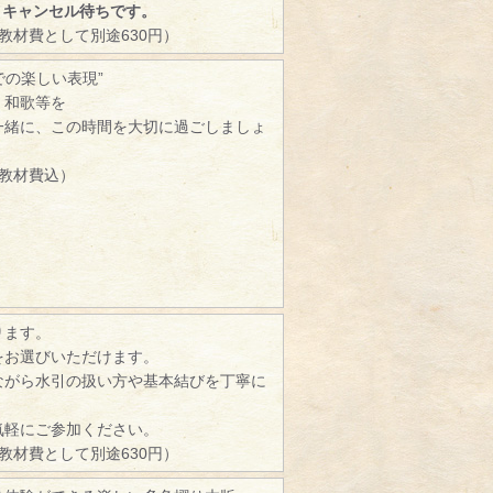
、キャンセル待ちです。
（教材費として別途630円）
での楽しい表現”
、和歌等を
一緒に、この時間を大切に過ごしましょ
（教材費込）
ります。
をお選びいただけます。
ながら水引の扱い方や基本結びを丁寧に
。
気軽にご参加ください。
（教材費として別途630円）