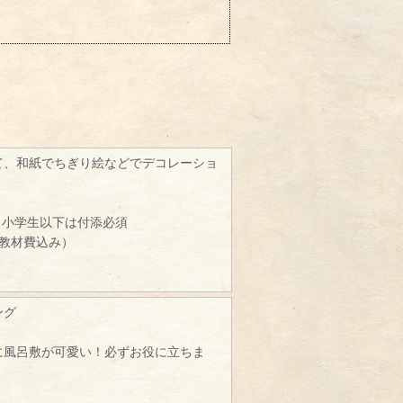
て、和紙でちぎり絵などでデコレーショ
、小学生以下は付添必須
（教材費込み）
ング
に風呂敷が可愛い！必ずお役に立ちま