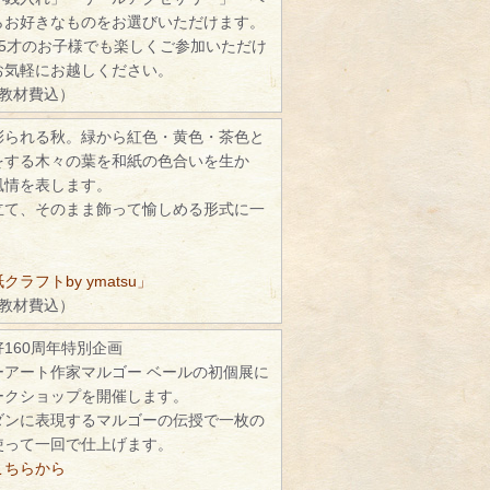
らお好きなものをお選びいただけます。
5才のお子様でも楽しくご参加いただけ
お気軽にお越しください。
（教材費込）
彩られる秋。緑から紅色・黄色・茶色と
をする木々の葉を和紙の色合いを生か
風情を表します。
立て、そのまま飾って愉しめる形式に一
ラフトby ymatsu」
（教材費込）
160周年特別企画
ーアート作家マルゴー ベールの初個展に
ークショップを開催します。
ダンに表現するマルゴーの伝授で一枚の
使って一回で仕上げます。
こちらから