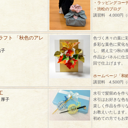
・ラッピングコーディ
・渋松のブログ
講習料 4,000円
ラフト 「秋色のアレ
色づく木々の葉に
多彩な葉色に変化
祐子
し、燃え立つ秋の
作品はパネルに仕
回で仕上げます。
ホームページ「和紙ク
講習料 4,500円
工
水引で髪留めを作
 厚子
水引はお好きな色
楽しく作品を作り
お教えいたします
初めての方でもお