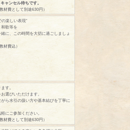
、キャンセル待ちです。
（教材費として別途630円）
での楽しい表現”
、和歌等を
一緒に、この時間を大切に過ごしましょ
（教材費込）
ります。
をお選びいただけます。
ながら水引の扱い方や基本結びを丁寧に
。
気軽にご参加ください。
（教材費として別途630円）