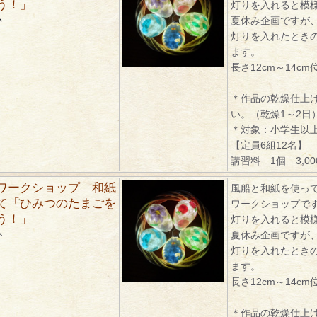
う！」
灯りを入れると模
か
夏休み企画ですが
灯りを入れたとき
ます。
長さ12cm～14cm
＊作品の乾燥仕上
い。（乾燥1～2日
＊対象：小学生以
【定員6組12名】
講習料 1個 3,0
ワークショップ 和紙
風船と和紙を使っ
て「ひみつのたまごを
ワークショップで
う！」
灯りを入れると模
か
夏休み企画ですが
灯りを入れたとき
ます。
長さ12cm～14cm
＊作品の乾燥仕上