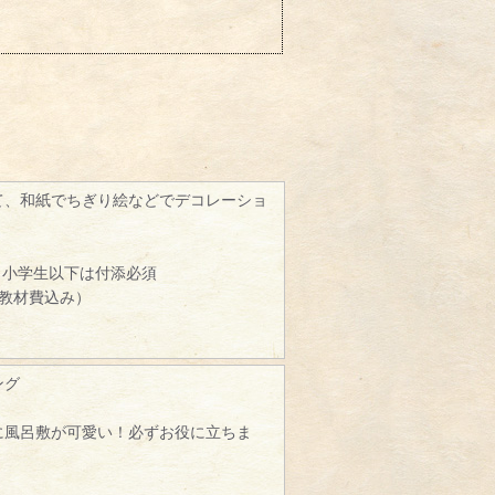
て、和紙でちぎり絵などでデコレーショ
、小学生以下は付添必須
（教材費込み）
ング
に風呂敷が可愛い！必ずお役に立ちま