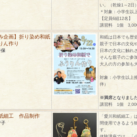
い。（乾燥1～2日
＊対象：小学生以
【定員6組12名】
講習料 1個 3,0
み企画】折り染め和紙
和紙は日本でも歴
りん作り
親子で日本の文化
奈保
日本の文化に触れ
そんな親子のご参
大人の方の参加も
対象：小学生以上
伴）
※満席となりまし
講習料 1個 2,0
紙細工 作品制作
「愛川和紙細工」
芳子
間使用できるよう
す。
体験講座では、「