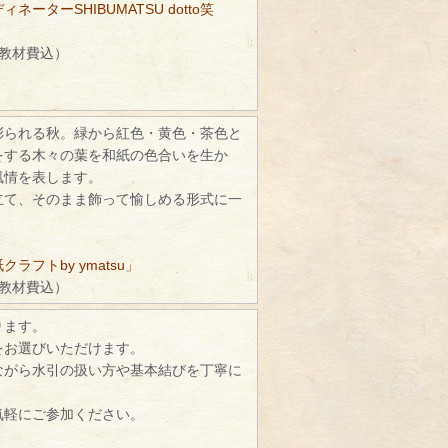
ネーターSHIBUMATSU dotto笑
（教材費込）
彩られる秋。緑から紅色・黄色・茶色と
をする木々の葉を和紙の色合いを生か
風情を表します。
立て、そのまま飾って愉しめる形式に一
ラフトby ymatsu」
（教材費込）
ります。
をお選びいただけます。
ながら水引の扱い方や基本結びを丁寧に
。
気軽にご参加ください。