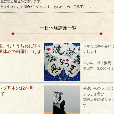
中止になる場合がございます。
または中止になる場合がございます。あらかじめご了承下さい。
一日体験講座一覧
集まれ！うちわに字を
うちわに字を書い
夏休みの宿題仕上げよ
ンします。
※小学生以上推奨
講習料 3,000円
ング基本の12か月
基礎からのラッピ
浩子
ふろしき遊び
気軽な夏の贈り物
す。