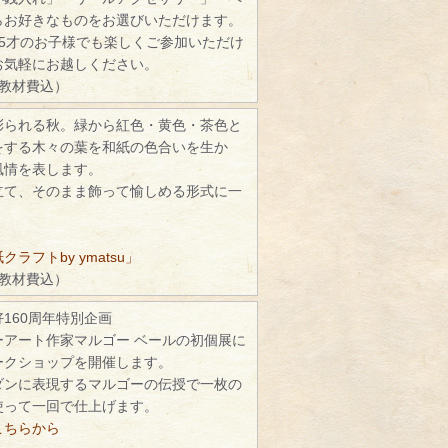
らお好きなものをお選びいただけます。
5才のお子様でも楽しくご参加いただけ
お気軽にお越しください。
（教材費込）
彩られる秋。緑から紅色・黄色・茶色と
をする木々の葉を和紙の色合いを生か
風情を表します。
立て、そのまま飾って愉しめる形式に一
ラフトby ymatsu」
（教材費込）
160周年特別企画
ーアート作家マルゴー ベールの初個展に
ークショップを開催します。
ダンに表現するマルゴーの伝授で一枚の
使って一回で仕上げます。
こちらから