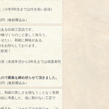
）
上（小学3年生までは付き添い必須）
00円（教材費込み）
史ある伝統工芸品です。
や物づくりのこと楽しく知ろう。
させたい、和紙に興味がある、
加をお待ちしております。
大歓迎！
推奨（未就学児から3年生までは保護者同
たので募集を締め切らせて頂きました。
00円（教材費込み）
は、和紙の美しさを損なうことなく長期
独自に考案した、他に類のない工芸で
小銭入れ」「リールアクセサリー」「ペ