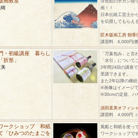
版画教室
浮世絵のボカシ摺
元晴
画！！
日本伝統工芸士か
を伝授してもらえ
匠木版画工房 朝香
講習料 6,000円(
門・初級講座 暮らし
「万葉包み」と言
「折形」
「水引」について
直美
2年間24回の講座
受講できます。
また2年以降の継
※画像はイメージ
※30cmの定規、
須田直美オフィシ
講習料 4,000円
ワークショップ 和紙
風船と和紙を使っ
て「ひみつのたまごを
ワークショップで