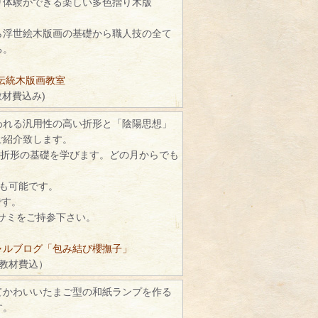
り体験ができる楽しい多色摺り木版
ら浮世絵木版画の基礎から職人技の全て
る。
伝統木版画教室
教材費込み)
われる汎用性の高い折形と「陰陽思想」
ご紹介致します。
で折形の基礎を学びます。どの月からでも
続も可能です。
です。
ハサミをご持参下さい。
ャルブログ「包み結び櫻撫子」
（教材費込）
てかわいいたまご型の和紙ランプを作る
す。