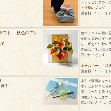
・ラッピングコーディ
・渋松のブログ
講習料 4,000円
ラフト 「秋色のアレ
色づく木々の葉に
多彩な葉色に変化
祐子
し、燃え立つ秋の
作品はパネルに仕
回で仕上げます。
ホームページ「和紙ク
講習料 4,500円
工
水引で髪留めを作
 厚子
水引はお好きな色
楽しく作品を作り
お教えいたします
初めての方でもお