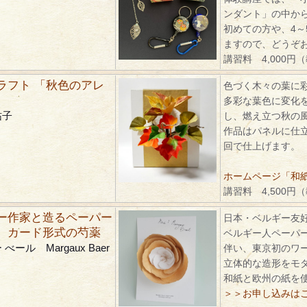
ンダント」の中か
初めての方や、4～
ますので、どうぞ
講習料 4,000円
ラフト 「秋色のアレ
色づく木々の葉に
多彩な葉色に変化
祐子
し、燃え立つ秋の
作品はパネルに仕
回で仕上げます。
ホームページ「和紙ク
講習料 4,500円
ー作家と造るペーパー
日本・ベルギー友好
 カード形式の芍薬
ベルギー人ペーパ
べール Margaux Baer
伴い、東京初のワ
立体的な造形をモ
和紙と欧州の紙を
＞＞お申し込みは