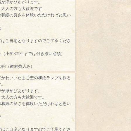
様が浮かびあがります。
、大人の方も大歓迎です。
の和紙の良さを体験いただければと思い
位
げはご自宅となりますのでご了承くださ
）
上（小学3年生までは付き添い必須）
00円（教材費込み）
てかわいいたまご型の和紙ランプを作る
す。
様が浮かびあがります。
、大人の方も大歓迎です。
の和紙の良さを体験いただければと思い
位
げはご自宅となりますのでご了承くださ