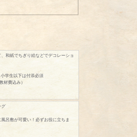
て、和紙でちぎり絵などでデコレーショ
、小学生以下は付添必須
（教材費込み）
ング
に風呂敷が可愛い！必ずお役に立ちま