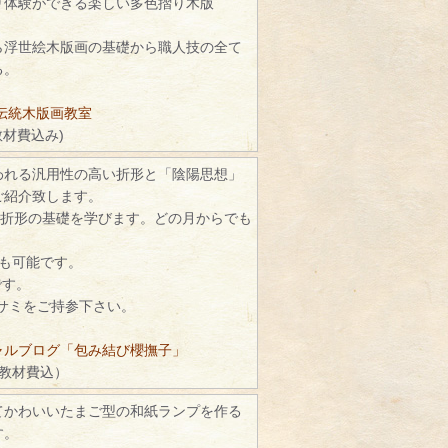
り体験ができる楽しい多色摺り木版
ら浮世絵木版画の基礎から職人技の全て
る。
伝統木版画教室
教材費込み)
われる汎用性の高い折形と「陰陽思想」
ご紹介致します。
で折形の基礎を学びます。どの月からでも
続も可能です。
です。
ハサミをご持参下さい。
ャルブログ「包み結び櫻撫子」
（教材費込）
てかわいいたまご型の和紙ランプを作る
す。