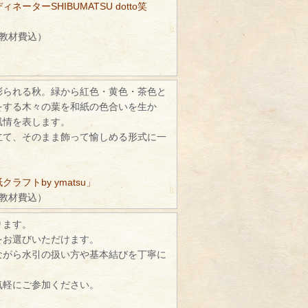
ネーターSHIBUMATSU dotto笑
（教材費込）
彩られる秋。緑から紅色・黄色・茶色と
をする木々の葉を和紙の色合いを生か
風情を表します。
立て、そのまま飾って愉しめる形式に一
ラフトby ymatsu」
（教材費込）
ります。
をお選びいただけます。
ながら水引の扱い方や基本結びを丁寧に
。
気軽にご参加ください。