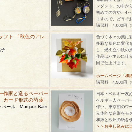
ンダント」の中か
初めての方や、4～
ますので、どうぞ
講習料 4,000円
ラフト 「秋色のアレ
色づく木々の葉に
多彩な葉色に変化
祐子
し、燃え立つ秋の
作品はパネルに仕
回で仕上げます。
ホームページ「和紙ク
講習料 4,500円
ー作家と造るペーパー
日本・ベルギー友好
 カード形式の芍薬
ベルギー人ペーパ
べール Margaux Baer
伴い、東京初のワ
立体的な造形をモ
和紙と欧州の紙を
＞＞お申し込みは