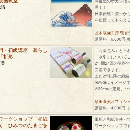
版画教室
浮世絵のボカシ摺
元晴
画！！
日本伝統工芸士か
を伝授してもらえ
匠木版画工房 朝香
講習料 6,000円(
門・初級講座 暮らし
「万葉包み」と言
「折形」
「水引」について
直美
2年間24回の講座
受講できます。
また2年以降の継
※画像はイメージ
※30cmの定規、
須田直美オフィシ
講習料 4,000円
ワークショップ 和紙
風船と和紙を使っ
て「ひみつのたまごを
ワークショップで