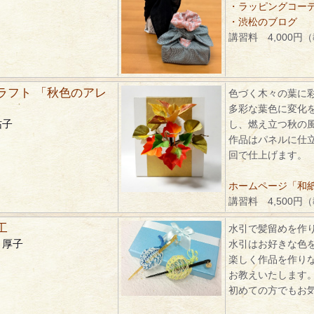
・ラッピングコーディ
・渋松のブログ
講習料 4,000円
ラフト 「秋色のアレ
色づく木々の葉に
多彩な葉色に変化
祐子
し、燃え立つ秋の
作品はパネルに仕
回で仕上げます。
ホームページ「和紙ク
講習料 4,500円
工
水引で髪留めを作
 厚子
水引はお好きな色
楽しく作品を作り
お教えいたします
初めての方でもお