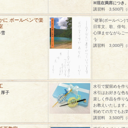
※現在満席につき
講習料 3,500円
かに ボールペンで楽
”硬筆(ボールペン)
室
日常文、歌、俳句
春雪
心弾ませながらご
う
講習料 3,000円
工
水引で髪留めを作
 厚子
水引はお好きな色
楽しく作品を作り
お教えいたします
初めての方でもお
講習料 3,500円