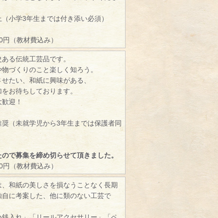
）
上（小学3年生までは付き添い必須）
00円（教材費込み）
史ある伝統工芸品です。
や物づくりのこと楽しく知ろう。
させたい、和紙に興味がある、
加をお待ちしております。
大歓迎！
推奨（未就学児から3年生までは保護者同
たので募集を締め切らせて頂きました。
00円（教材費込み）
は、和紙の美しさを損なうことなく長期
独自に考案した、他に類のない工芸で
小銭入れ」「リールアクセサリー」「ペ