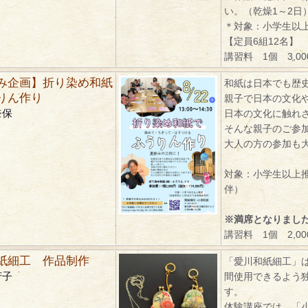
い。（乾燥1～2日
＊対象：小学生以
【定員6組12名】
講習料 1個 3,0
み企画】折り染め和紙
和紙は日本でも歴
りん作り
親子で日本の文化
奈保
日本の文化に触れ
そんな親子のご参
大人の方の参加も
対象：小学生以上
伴）
※満席となりまし
講習料 1個 2,0
紙細工 作品制作
「愛川和紙細工」
芳子
間使用できるよう
す。
体験講座では、「