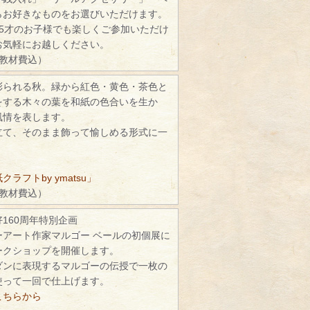
らお好きなものをお選びいただけます。
5才のお子様でも楽しくご参加いただけ
お気軽にお越しください。
（教材費込）
彩られる秋。緑から紅色・黄色・茶色と
をする木々の葉を和紙の色合いを生か
風情を表します。
立て、そのまま飾って愉しめる形式に一
ラフトby ymatsu」
（教材費込）
160周年特別企画
ーアート作家マルゴー ベールの初個展に
ークショップを開催します。
ダンに表現するマルゴーの伝授で一枚の
使って一回で仕上げます。
こちらから