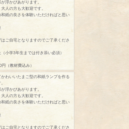
様が浮かびあがります。
、大人の方も大歓迎です。
の和紙の良さを体験いただければと思い
位
げはご自宅となりますのでご了承くださ
）
上（小学3年生までは付き添い必須）
00円（教材費込み）
てかわいいたまご型の和紙ランプを作る
す。
様が浮かびあがります。
、大人の方も大歓迎です。
の和紙の良さを体験いただければと思い
位
げはご自宅となりますのでご了承くださ