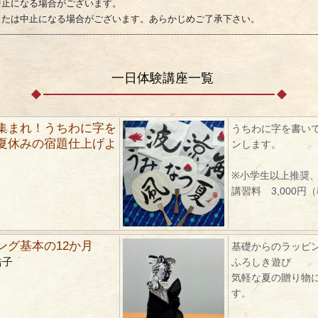
中止になる場合がございます。
または中止になる場合がございます。あらかじめご了承下さい。
一日体験講座一覧
集まれ！うちわに字を
うちわに字を書い
夏休みの宿題仕上げよ
ンします。
※小学生以上推奨
講習料 3,000円
ング基本の12か月
基礎からのラッピ
浩子
ふろしき遊び
気軽な夏の贈り物
す。