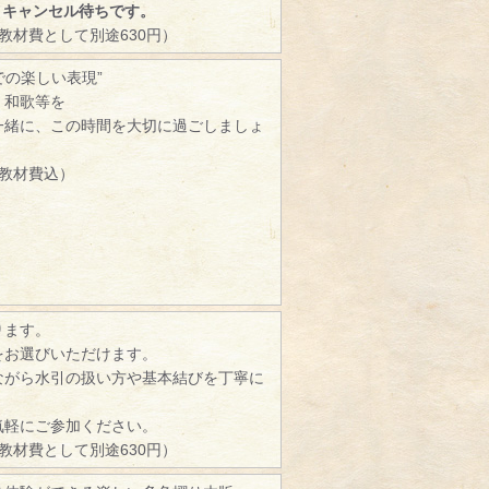
、キャンセル待ちです。
（教材費として別途630円）
での楽しい表現”
、和歌等を
一緒に、この時間を大切に過ごしましょ
（教材費込）
ります。
をお選びいただけます。
ながら水引の扱い方や基本結びを丁寧に
。
気軽にご参加ください。
（教材費として別途630円）