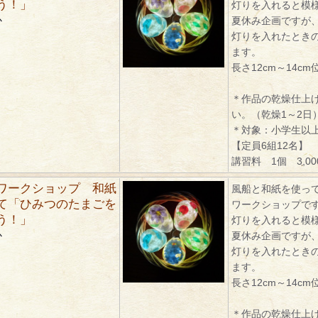
う！」
灯りを入れると模
か
夏休み企画ですが
灯りを入れたとき
ます。
長さ12cm～14cm
＊作品の乾燥仕上
い。（乾燥1～2日
＊対象：小学生以
【定員6組12名】
講習料 1個 3,0
ワークショップ 和紙
風船と和紙を使っ
て「ひみつのたまごを
ワークショップで
う！」
灯りを入れると模
か
夏休み企画ですが
灯りを入れたとき
ます。
長さ12cm～14cm
＊作品の乾燥仕上