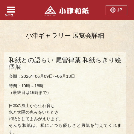
Japanese
Chinese
English
小津ギャラリー 展覧会詳細
和紙との語らい 尾曽律葉 和紙ちぎり絵
個展
会期：2026年06月09日〜06月13日
時間：10時～18時
（最終日は16時まで）
日本の風土から生れ育ち
水と太陽の恵みをいただき
和紙としてよみがえります。
そんな和紙は、私にいつも優しさと勇気を与えてくれま
す。