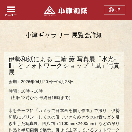
Japanese
Chinese
English
小津ギャラリー 展覧会詳細
伊勢和紙による 三輪 薫 写真展「水光-
Ⅱ」とフォトワークショップ「風」写真
展
会期：2026年04月20日〜04月25日
時間：10時～18時
（初日13時から 最終日16時まで）
水をテーマに「カメラで日本画を描く作風」で撮り、伊勢
和紙にプリントして水の優しいきらめきや水の音などを引
き出した写真展。四八判（1100mm×2400mm）などの吊り
作品と半切額装で展示。併せて主宰しているフォトワーク