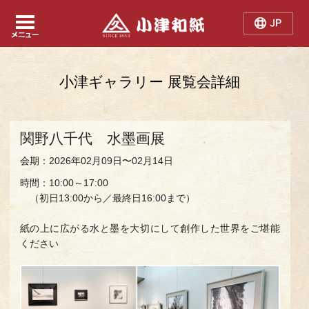
Japanese
Chinese
English
小津ギャラリー 展覧会詳細
関野八千代 水墨画展
会期：2026年02月09日〜02月14日
時間：10:00～17:00
（初日13:00から／最終日16:00まで）
紙の上に広がる水と墨を大切にして創作した世界をご堪能
ください