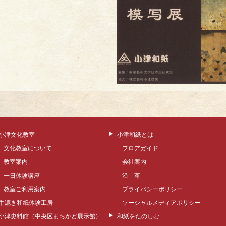
小津文化教室
小津和紙とは
文化教室について
フロアガイド
教室案内
会社案内
一日体験講座
沿 革
教室ご利用案内
プライバシーポリシー
手漉き和紙体験工房
ソーシャルメディアポリシー
小津史料館（中央区まちかど展示館）
和紙をたのしむ