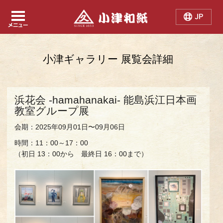
Japanese
Chinese
English
小津ギャラリー 展覧会詳細
浜花会 -hamahanakai- 能島浜江日本画
教室グループ展
会期：2025年09月01日〜09月06日
時間：11：00～17：00
（初日 13：00から 最終日 16：00まで）