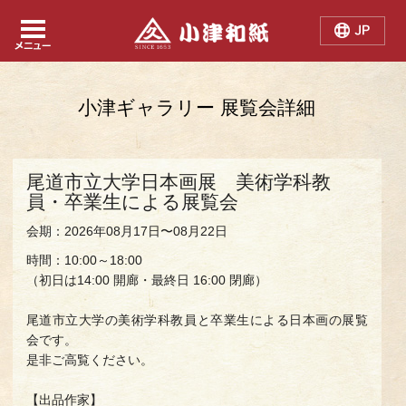
Japanese
Chinese
English
小津ギャラリー 展覧会詳細
尾道市立大学日本画展 美術学科教
員・卒業生による展覧会
会期：2026年08月17日〜08月22日
時間：10:00～18:00
（初日は14:00 開廊・最終日 16:00 閉廊）
尾道市立大学の美術学科教員と卒業生による日本画の展覧
会です。
是非ご高覧ください。
【出品作家】