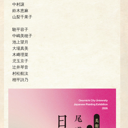
中村譲
鈴木恵麻
山梨千果子
馳平容子
中嶋美穂子
池上望月
大場真美
木﨑理菜
児玉京子
辻井琴音
村松航汰
栩平詩乃