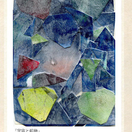
『宇宙と鉱物』