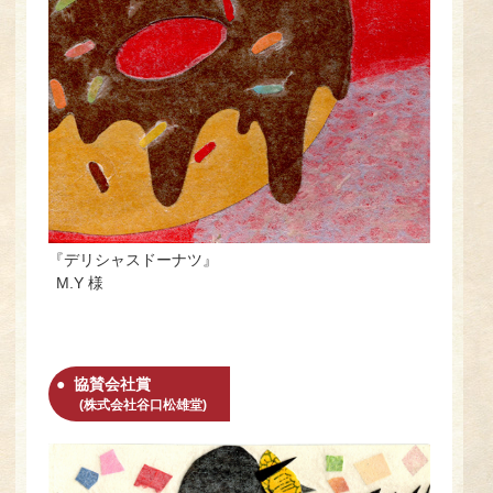
『デリシャスドーナツ』
M.Y 様
協賛会社賞
(株式会社谷口松雄堂)