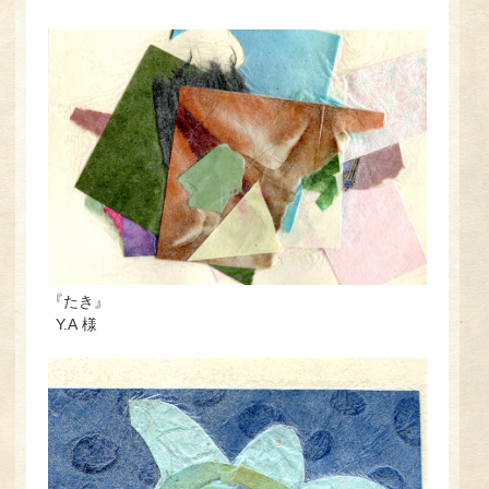
『たき』
Y.A 様