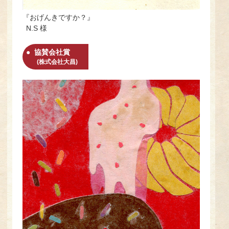
『おげんきですか？』
N.S 様
協賛会社賞
(株式会社大昌)