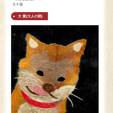
S.Y 様
大 賞(大人の部)