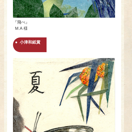
『飛べ』
M.A 様
小津和紙賞