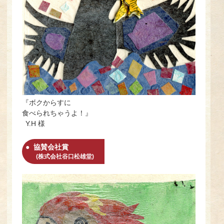
『ボクからすに
食べられちゃうよ！』
Y.H 様
協賛会社賞
(株式会社谷口松雄堂)