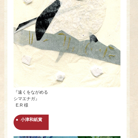
『遠くをながめる
シマエナガ』
E.R 様
小津和紙賞