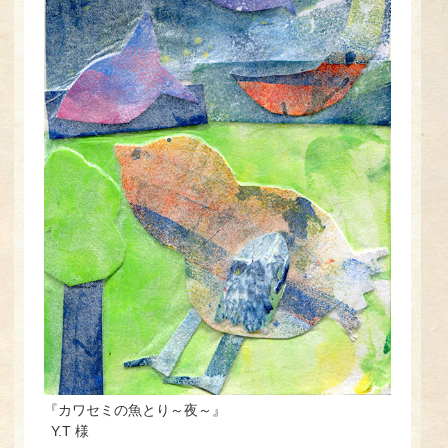
『カワセミの魚とり～夜～』
Y.T 様