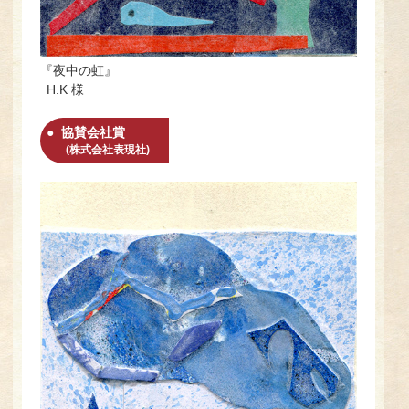
『夜中の虹』
H.K 様
協賛会社賞
(株式会社表現社)