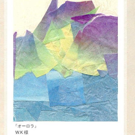
『オーロラ』
W.K 様