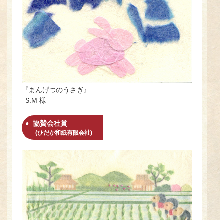
『まんげつのうさぎ』
S.M 様
協賛会社賞
(ひだか和紙有限会社)