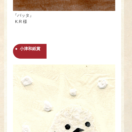
『バッタ』
K.R 様
小津和紙賞