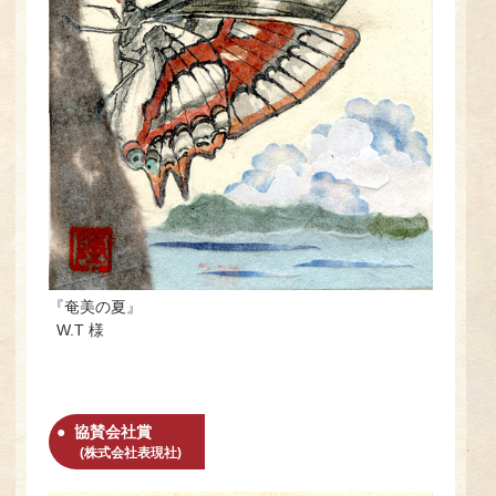
『奄美の夏』
W.T 様
協賛会社賞
(株式会社表現社)