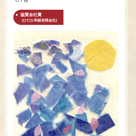
O.Y 様
協賛会社賞
(ひだか和紙有限会社)