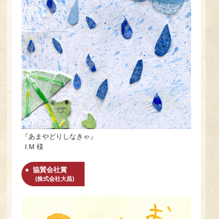
『あまやどりしなきゃ』
I.M 様
協賛会社賞
(株式会社大昌)