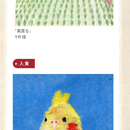
『風渡る』
Y.R 様
入 賞